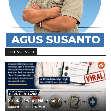
KOLOM PEMRED
KOLOM AGUS SUSANTO
Setelah “Bacot Nih Pasien”
redaksi
-
06/08/2026
0
r