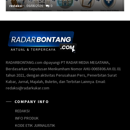
redaksi
-
06/08/2026
0
r
RADARBONTANG.com dipayungi PT RADAR MEDIA MEGATAMA,
Berdasarkan Keputusan Menkumham Nomor AHU-0065806.AH.01.01
tahun 2021, dengan aktivitas Perusahaan Pers, Penerbitan Surat
Kabar, Jurnal, Majalah, Buletin, dan Terbitan Lainnya. Email:
redaksi@radarkukar.com
COMPANY INFO
REDAKSI
INFO PRODUK
KODE ETIK JURNALISTIK