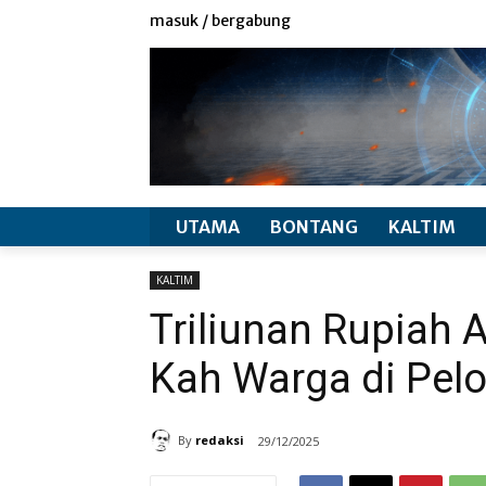
redaksi
info produk
masuk / bergabung
UTAMA
BONTANG
KALTIM
KALTIM
Triliunan Rupiah 
Kah Warga di Pel
By
redaksi
29/12/2025