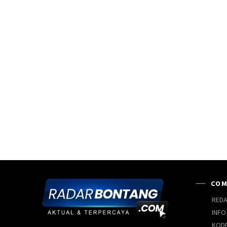
COM
REDA
INFO
KODE