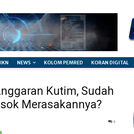
kode etik jurnalistik
pemberitaan anak
pedoman siber
discl
IKN
NEWS
KOLOM PEMRED
KORAN DIGITAL
Anggaran Kutim, Sudah
osok Merasakannya?
0