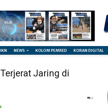
kode etik jurnalistik
pemberitaan anak
pedoman siber
discl
IKN
NEWS
KOLOM PEMRED
KORAN DIGITAL
Terjerat Jaring di
0