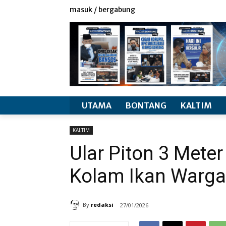
redaksi
info produk
masuk / bergabung
UTAMA
BONTANG
KALTIM
KALTIM
Ular Piton 3 Meter 
Kolam Ikan Warga
By
redaksi
27/01/2026