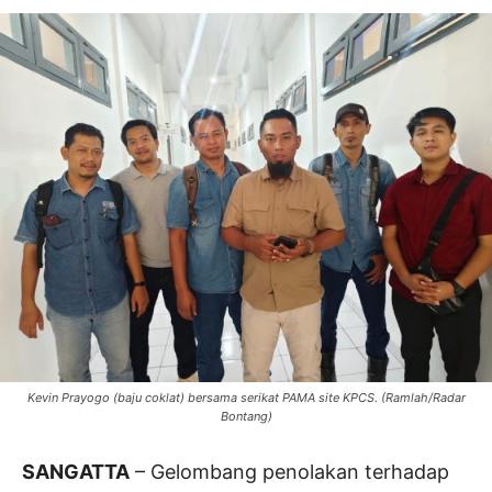
Kevin Prayogo (baju coklat) bersama serikat PAMA site KPCS. (Ramlah/Radar
Bontang)
SANGATTA
– Gelombang penolakan terhadap