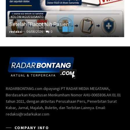
KOLOM AGUS SUSANTO
Setelah “Bacot Nih Pasien”
redaksi
-
06/08/2026
0
r
RADARBONTANG.com dipayungi PT RADAR MEDIA MEGATAMA,
Berdasarkan Keputusan Menkumham Nomor AHU-0065806.AH.01.01
tahun 2021, dengan aktivitas Perusahaan Pers, Penerbitan Surat
Kabar, Jurnal, Majalah, Buletin, dan Terbitan Lainnya. Email:
redaksi@radarkukar.com
COMPANY INFO