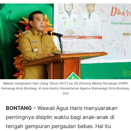
Wawali menghadiri Hari Ulang Tahun (HUT) ke-26 Dharma Wanita Persatuan (DWP)
Kemenag Kota Bontang, di Aula Kantor Kementerian Agama (Kemenag) Kota Bontang.
(Ist)
BONTANG
– Wawali Agus Haris menyuarakan
pentingnya disiplin waktu bagi anak-anak di
tengah gempuran pergaulan bebas. Hal itu