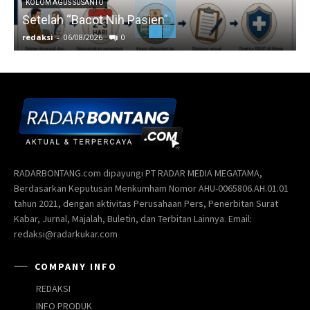
KOLOM AGUS SUSANTO
Setelah “Bacot Nih Pasien”
redaksi
-
06/08/2026
0
r
RADARBONTANG.com dipayungi PT RADAR MEDIA MEGATAMA,
Berdasarkan Keputusan Menkumham Nomor AHU-0065806.AH.01.01
tahun 2021, dengan aktivitas Perusahaan Pers, Penerbitan Surat
Kabar, Jurnal, Majalah, Buletin, dan Terbitan Lainnya. Email:
redaksi@radarkukar.com
COMPANY INFO
REDAKSI
INFO PRODUK