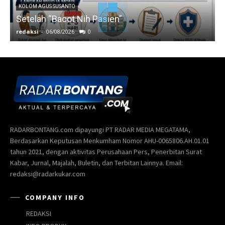
KOLOM AGUS SUSANTO
Setelah “Bacot Nih Pasien”
redaksi
-
06/08/2026
0
r
RADARBONTANG.com dipayungi PT RADAR MEDIA MEGATAMA,
Berdasarkan Keputusan Menkumham Nomor AHU-0065806.AH.01.01
tahun 2021, dengan aktivitas Perusahaan Pers, Penerbitan Surat
Kabar, Jurnal, Majalah, Buletin, dan Terbitan Lainnya. Email:
redaksi@radarkukar.com
COMPANY INFO
REDAKSI