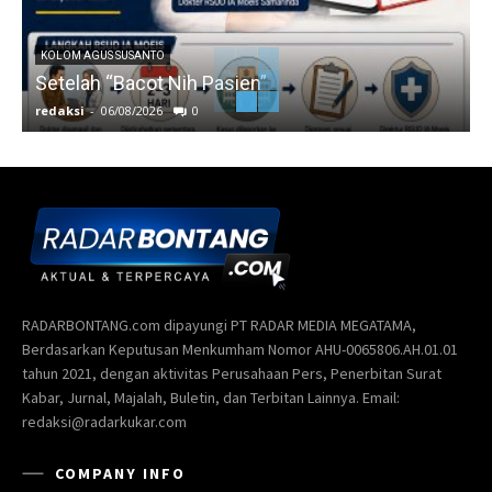
KOLOM AGUS SUSANTO
Setelah “Bacot Nih Pasien”
redaksi
-
06/08/2026
0
r
RADARBONTANG.com dipayungi PT RADAR MEDIA MEGATAMA,
Berdasarkan Keputusan Menkumham Nomor AHU-0065806.AH.01.01
tahun 2021, dengan aktivitas Perusahaan Pers, Penerbitan Surat
Kabar, Jurnal, Majalah, Buletin, dan Terbitan Lainnya. Email:
redaksi@radarkukar.com
COMPANY INFO