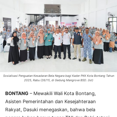
Sosialisasi Penguatan Kesadaran Bela Negara bagi Kader PKK Kota Bontang Tahun
2025, Rabu (26/11), di Gedung Mangrove BSD. (Ist)
BONTANG
– Mewakili Wali Kota Bontang,
Asisten Pemerintahan dan Kesejahteraan
Rakyat, Dasuki menegaskan, bahwa bela