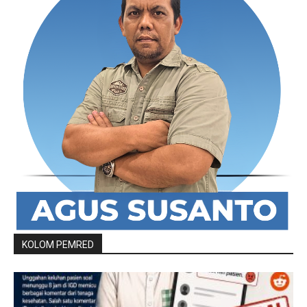
KOLOM PEMRED