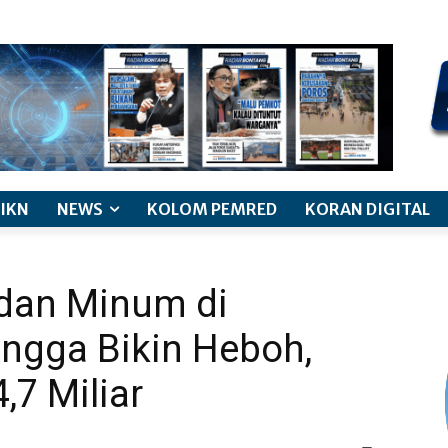
kode etik jurnalistik
pemberitaan anak
pedoman siber
discl
IKN
NEWS
KOLOM PEMRED
KORAN DIGITAL
dan Minum di
ingga Bikin Heboh,
,7 Miliar