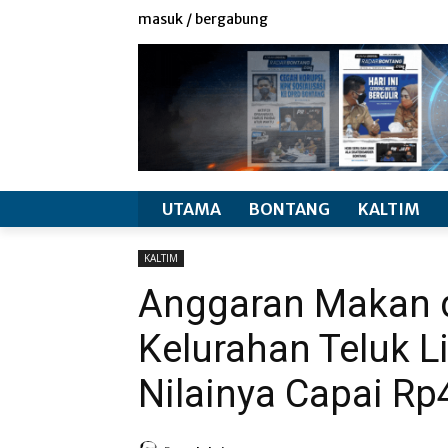
redaksi
info produk
masuk / bergabung
UTAMA
BONTANG
KALTIM
KALTIM
Anggaran Makan 
Kelurahan Teluk L
Nilainya Capai Rp4