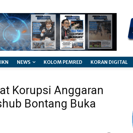
kode etik jurnalistik
pemberitaan anak
pedoman siber
discl
IKN
NEWS
KOLOM PEMRED
KORAN DIGITAL
rat Korupsi Anggaran
ishub Bontang Buka