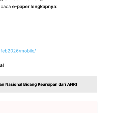
embaca
e-paper lengkapnya
:
b6feb2026/mobile/
a!
n Nasional Bidang Kearsipan dari ANRI