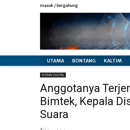
redaksi
info produk
masuk / bergabung
UTAMA
BONTANG
KALTIM
KORAN DIGITAL
Anggotanya Terje
Bimtek, Kepala D
Suara