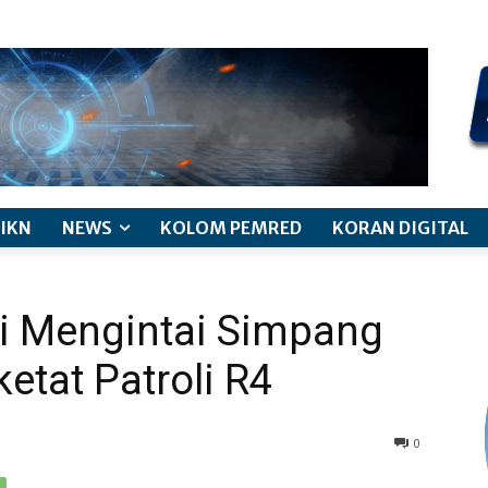
kode etik jurnalistik
pemberitaan anak
pedoman siber
discl
IKN
NEWS
KOLOM PEMRED
KORAN DIGITAL
li Mengintai Simpang
ketat Patroli R4
0