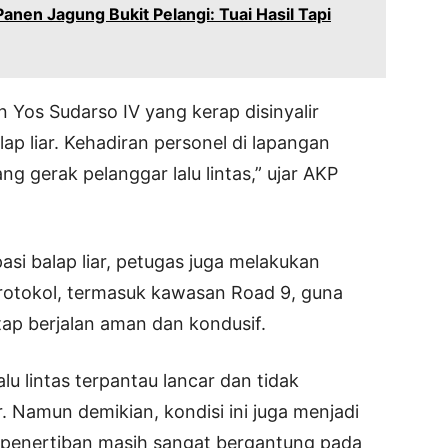
Panen Jagung Bukit Pelangi: Tuai Hasil Tapi
 Yos Sudarso IV yang kerap disinyalir
lap liar. Kehadiran personel di lapangan
 gerak pelanggar lalu lintas,” ujar AKP
si balap liar, petugas juga melakukan
 protokol, termasuk kawasan Road 9, guna
tap berjalan aman dan kondusif.
lalu lintas terpantau lancar dan tidak
r. Namun demikian, kondisi ini juga menjadi
s penertiban masih sangat bergantung pada