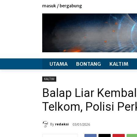
redaksi
info produk
masuk / bergabung
UTAMA
BONTANG
KALTIM
KALTIM
Balap Liar Kemba
Telkom, Polisi Per
By
redaksi
03/01/2026