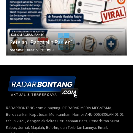
KOLOM AGUS SUSANTO
Setelah “Bacot Nih Pasien”
redaksi
-
06/08/2026
0
r
RADARBONTANG.com dipayungi PT RADAR MEDIA MEGATAMA,
Berdasarkan Keputusan Menkumham Nomor AHU-0065806.AH.01.01
tahun 2021, dengan aktivitas Perusahaan Pers, Penerbitan Surat
Kabar, Jurnal, Majalah, Buletin, dan Terbitan Lainnya. Email: