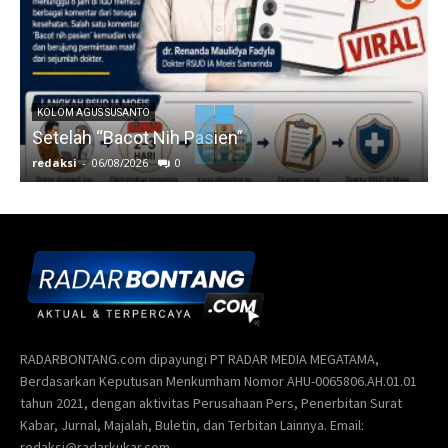
KOLOM AGUS SUSANTO
Setelah “Bacot Nih Pasien”
redaksi
-
06/08/2026
0
r
RADARBONTANG.com dipayungi PT RADAR MEDIA MEGATAMA,
Berdasarkan Keputusan Menkumham Nomor AHU-0065806.AH.01.01
tahun 2021, dengan aktivitas Perusahaan Pers, Penerbitan Surat
Kabar, Jurnal, Majalah, Buletin, dan Terbitan Lainnya. Email:
redaksi@radarkukar.com