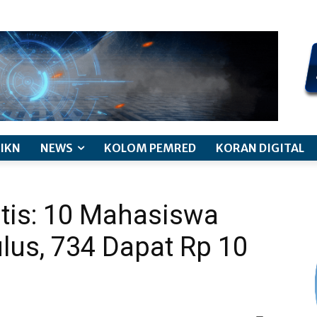
kode etik jurnalistik
pemberitaan anak
pedoman siber
discl
IKN
NEWS
KOLOM PEMRED
KORAN DIGITAL
tis: 10 Mahasiswa
ulus, 734 Dapat Rp 10