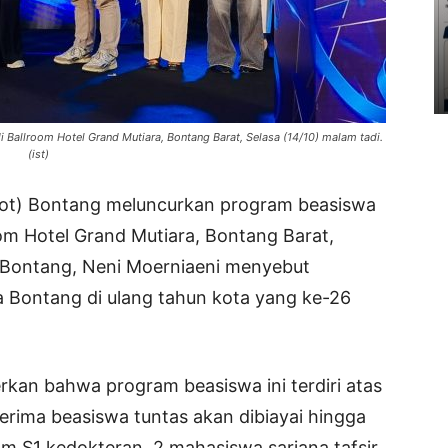
 Ballroom Hotel Grand Mutiara, Bontang Barat, Selasa (14/10) malam tadi.
(ist)
ot) Bontang meluncurkan program beasiswa
om Hotel Grand Mutiara, Bontang Barat,
a Bontang, Neni Moerniaeni menyebut
a Bontang di ulang tahun kota yang ke-26
an bahwa program beasiswa ini terdiri atas
erima beasiswa tuntas akan dibiayai hingga
ram S1 kedokteran, 2 mahasiswa sarjana tafsir,