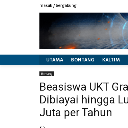
redaksi
info produk
masuk / bergabung
UTAMA
BONTANG
KALTIM
Bontang
Beasiswa UKT Gra
Dibiayai hingga L
Juta per Tahun