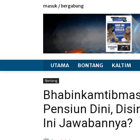
redaksi
info produk
masuk / bergabung
UTAMA
BONTANG
KALTIM
Bontang
Bhabinkamtibmas 
Pensiun Dini, Disin
Ini Jawabannya?