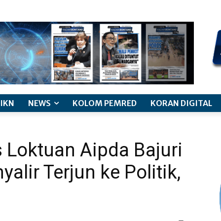
kode etik jurnalistik
pemberitaan anak
pedoman siber
discl
IKN
NEWS
KOLOM PEMRED
KORAN DIGITAL
Loktuan Aipda Bajuri
yalir Terjun ke Politik,