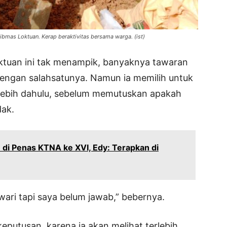
tibmas Loktuan. Kerap beraktivitas bersama warga. (ist)
ktuan ini tak menampik, banyaknya tawaran
 dengan salahsatunya. Namun ia memilih untuk
lebih dahulu, sebelum memutuskan apakah
dak.
 di Penas KTNA ke XVI, Edy: Terapkan di
ari tapi saya belum jawab,” bebernya.
eputusan, karena ia akan melihat terlebih