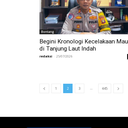
Bontang
Begini Kronologi Kecelakaan Mau
di Tanjung Laut Indah
redaksi
-
25/07/2026
...
1
2
3
445