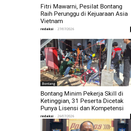
Fitri Mawarni, Pesilat Bontang
Raih Perunggu di Kejuaraan Asia
Vietnam
redaksi
-
27/07/2026
Bontang
Bontang Minim Pekerja Skill di
Ketinggian, 31 Peserta Dicetak
Punya Lisensi dan Kompetensi
redaksi
-
26/07/2026