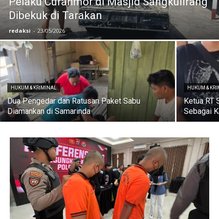
Pelaku Curanmor di Masjid Sangkulirang
Dibekuk di Tarakan
redaksi
-
23/05/2026
HUKUM & KRIMINAL
HUKUM & KR
Dua Pengedar dan Ratusan Paket Sabu
Ketua RT 
Diamankan di Samarinda
Sebagai 