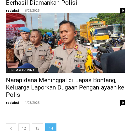
Berhasil Diamankan Polisi
redaksi
-
16/03/2025
0
HUKUM & KRIMINAL
Narapidana Meninggal di Lapas Bontang,
Keluarga Laporkan Dugaan Penganiayaan ke
Polisi
redaksi
-
11/03/2025
0
12
13
14