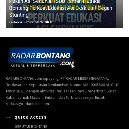
Pekan Asi Sedunia RSUD Taman Husada
Bontang Perkuat Edukasi Asi Eksklusif Cegah
Stunting
redaksi
-
05/08/2026
0
r
RADARBONTANG.com dipayungi PT RADAR MEDIA MEGATAMA,
Berdasarkan Keputusan Menkumham Nomor AHU-0065806.AH.01.01
tahun 2021, dengan aktivitas Perusahaan Pers, Penerbitan Surat
Kabar, Jurnal, Majalah, Buletin, dan Terbitan Lainnya. Email:
redaksi@radarkukar.com
QUICK ACCESS
SEPUTAR BONTANG