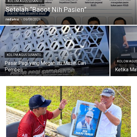
KOLOM AGUS SUSANTO
Setelah “Bacot Nih Pasien”
redaksi
-
06/08/2026
KOLOM AGUS SUSANTO
KOLOM AGUS
Pasar Pagi yang Megah Itu Masih Cari
Pembeli
Ketika Ma