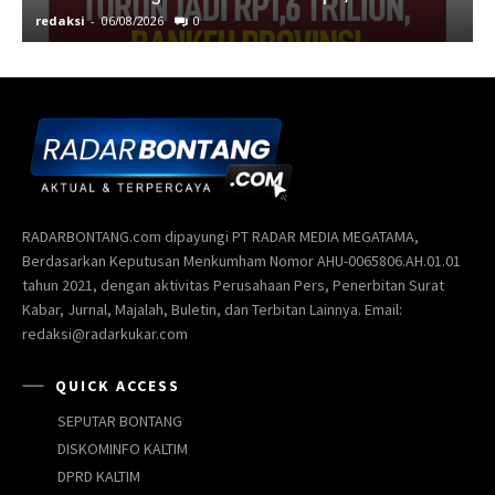
redaksi
-
06/08/2026
0
r
RADARBONTANG.com dipayungi PT RADAR MEDIA MEGATAMA,
Berdasarkan Keputusan Menkumham Nomor AHU-0065806.AH.01.01
tahun 2021, dengan aktivitas Perusahaan Pers, Penerbitan Surat
Kabar, Jurnal, Majalah, Buletin, dan Terbitan Lainnya. Email:
redaksi@radarkukar.com
QUICK ACCESS
SEPUTAR BONTANG
DISKOMINFO KALTIM
DPRD KALTIM