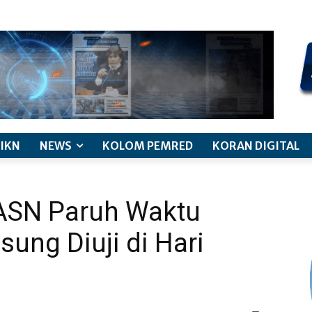
kode etik jurnalistik
pemberitaan anak
pedoman siber
discl
IKN
NEWS
KOLOM PEMRED
KORAN DIGITAL
 ASN Paruh Waktu
sung Diuji di Hari