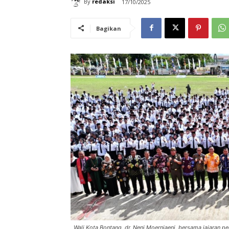
By
redaksi
17/10/2025
Bagikan
Wali Kota Bontang, dr. Neni Moerniaeni, bersama jajaran 