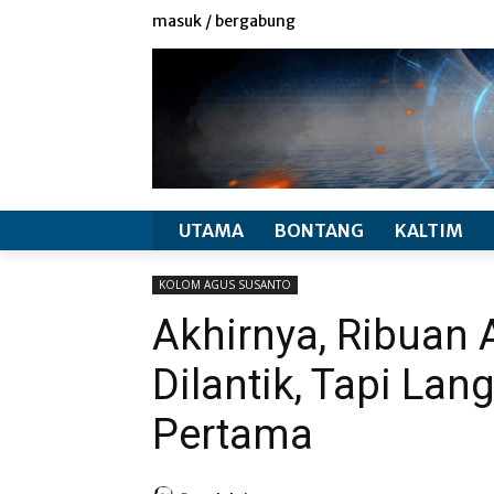
redaksi
info produk
masuk / bergabung
UTAMA
BONTANG
KALTIM
KOLOM AGUS SUSANTO
Akhirnya, Ribuan
Dilantik, Tapi Lang
Pertama