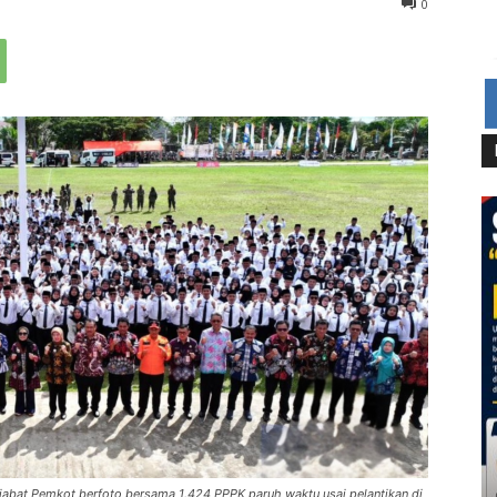
0
pejabat Pemkot berfoto bersama 1.424 PPPK paruh waktu usai pelantikan di