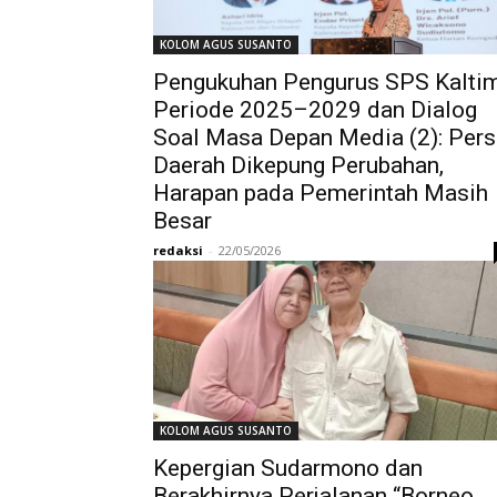
KOLOM AGUS SUSANTO
Pengukuhan Pengurus SPS Kalti
Periode 2025–2029 dan Dialog
Soal Masa Depan Media (2): Pers
Daerah Dikepung Perubahan,
Harapan pada Pemerintah Masih
Besar
redaksi
-
22/05/2026
KOLOM AGUS SUSANTO
Kepergian Sudarmono dan
Berakhirnya Perjalanan “Borneo