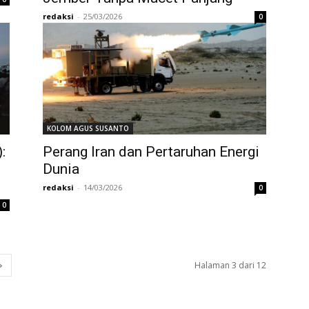
redaksi
-
25/03/2026
0
KOLOM AGUS SUSANTO
:
Perang Iran dan Pertaruhan Energi
Dunia
redaksi
-
14/03/2026
0
0
Halaman 3 dari 12