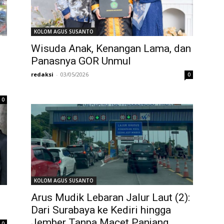
KOLOM AGUS SUSANTO
Wisuda Anak, Kenangan Lama, dan
Panasnya GOR Unmul
redaksi
-
03/05/2026
0
0
KOLOM AGUS SUSANTO
Arus Mudik Lebaran Jalur Laut (2):
Dari Surabaya ke Kediri hingga
Jember Tanpa Macet Panjang
0