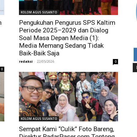
KOLOM AGUS SUSANTO
m
Pengukuhan Pengurus SPS Kaltim
Periode 2025–2029 dan Dialog
Soal Masa Depan Media (1):
Media Memang Sedang Tidak
Baik-Baik Saja
redaksi
-
22/05/2026
0
0
KOLOM AGUS SUSANTO
Sempat Kami “Culik” Foto Bareng,
Direktur RadarPaser.com Tontong