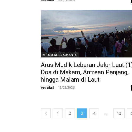
KOLOM AGUS SUSANTO
Arus Mudik Lebaran Jalur Laut (1)
Doa di Makam, Antrean Panjang,
hingga Malam di Laut
redaksi
-
19/03/2026
...
1
2
3
4
12