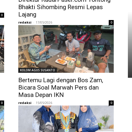
Bhakti Sihombing Resmi Lepas
Lajang
0
redaksi
-
17/05/2026
0
KOLOM AGUS SUSANTO
Bertemu Lagi dengan Bos Zam,
Bicara Soal Marwah Pers dan
Masa Depan IKN
redaksi
-
15/05/2026
0
0