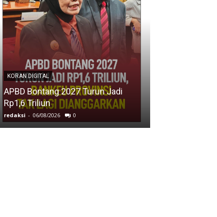
KORAN DIGITAL
KORAN DIGITAL
Pekan Asi Se
APBD Bontang 2027 Turun Jadi
Husada Bontan
Rp1,6 Triliun
Asi Eksklusif 
redaksi
-
06/08/2026
0
redaksi
-
05/08/2026