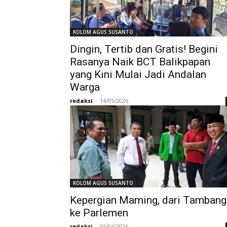
KOLOM AGUS SUSANTO
Dingin, Tertib dan Gratis! Begini
Rasanya Naik BCT Balikpapan
yang Kini Mulai Jadi Andalan
Warga
redaksi
-
14/05/2026
KOLOM AGUS SUSANTO
Kepergian Maming, dari Tambang
ke Parlemen
redaksi
-
05/04/2026