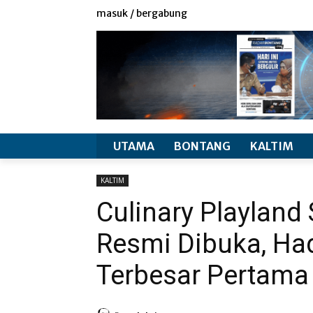
redaksi
info produk
masuk / bergabung
UTAMA
BONTANG
KALTIM
KALTIM
Culinary Playland
Resmi Dibuka, Ha
Terbesar Pertama 