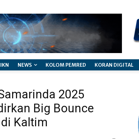
kode etik jurnalistik
pemberitaan anak
pedoman siber
discl
IKN
NEWS
KOLOM PEMRED
KORAN DIGITAL
 Samarinda 2025
dirkan Big Bounce
di Kaltim