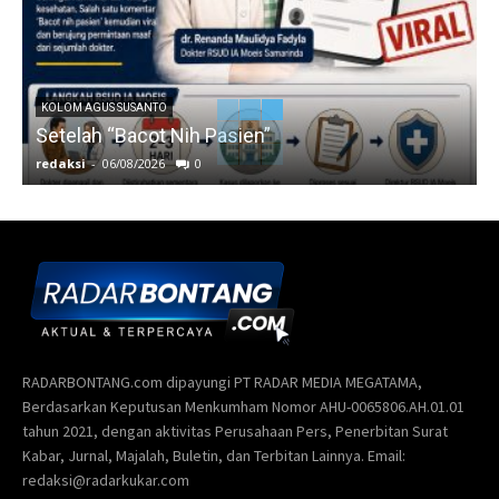
KOLOM AGUS SUSANTO
Setelah “Bacot Nih Pasien”
redaksi
-
06/08/2026
0
r
RADARBONTANG.com dipayungi PT RADAR MEDIA MEGATAMA,
Berdasarkan Keputusan Menkumham Nomor AHU-0065806.AH.01.01
tahun 2021, dengan aktivitas Perusahaan Pers, Penerbitan Surat
Kabar, Jurnal, Majalah, Buletin, dan Terbitan Lainnya. Email:
redaksi@radarkukar.com