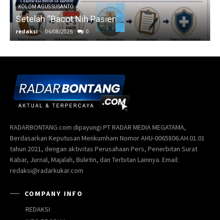
KOLOM AGUS SUSANTO
Setelah “Bacot Nih Pasien”
redaksi
-
06/08/2026
0
r
RADARBONTANG.com dipayungi PT RADAR MEDIA MEGATAMA,
Berdasarkan Keputusan Menkumham Nomor AHU-0065806.AH.01.01
tahun 2021, dengan aktivitas Perusahaan Pers, Penerbitan Surat
Kabar, Jurnal, Majalah, Buletin, dan Terbitan Lainnya. Email:
redaksi@radarkukar.com
COMPANY INFO
REDAKSI