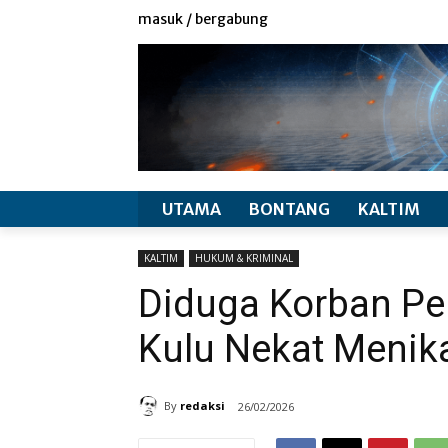
redaksi
info produk
masuk / bergabung
UTAMA
BONTANG
KALTIM
KALTIM
HUKUM & KRIMINAL
Diduga Korban Pe
Kulu Nekat Meni
By
redaksi
26/02/2026