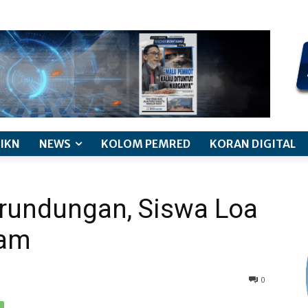
kode etik jurnalistik
pemberitaan anak
pedoman siber
discl
IKN
NEWS
KOLOM PEMRED
KORAN DIGITAL
rundungan, Siswa Loa
kam
0