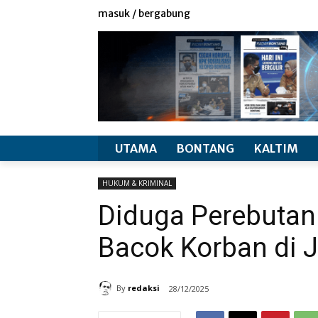
redaksi
info produk
masuk / bergabung
UTAMA
BONTANG
KALTIM
HUKUM & KRIMINAL
Diduga Perebutan
Bacok Korban di J
By
redaksi
28/12/2025