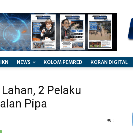
kode etik jurnalistik
pemberitaan anak
pedoman siber
discl
IKN
NEWS
KOLOM PEMRED
KORAN DIGITAL
 Lahan, 2 Pelaku
alan Pipa
0