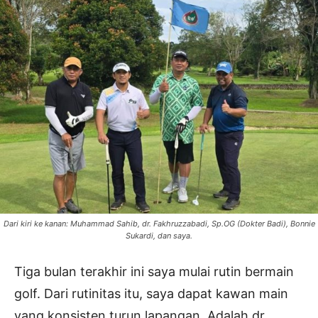
Dari kiri ke kanan: Muhammad Sahib, dr. Fakhruzzabadi, Sp.OG (Dokter Badi), Bonnie
Sukardi, dan saya.
Tiga bulan terakhir ini saya mulai rutin bermain
golf. Dari rutinitas itu, saya dapat kawan main
yang konsisten turun lapangan. Adalah dr.