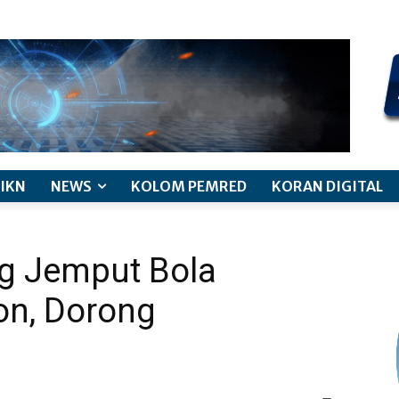
kode etik jurnalistik
pemberitaan anak
pedoman siber
discl
IKN
NEWS
KOLOM PEMRED
KORAN DIGITAL
 Jemput Bola
on, Dorong