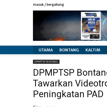
redaksi
info produk
masuk / bergabung
UTAMA
BONTANG
KALTIM
DPMPTSP BONTANG
DPMPTSP Bontang
Tawarkan Videotr
Peningkatan PAD