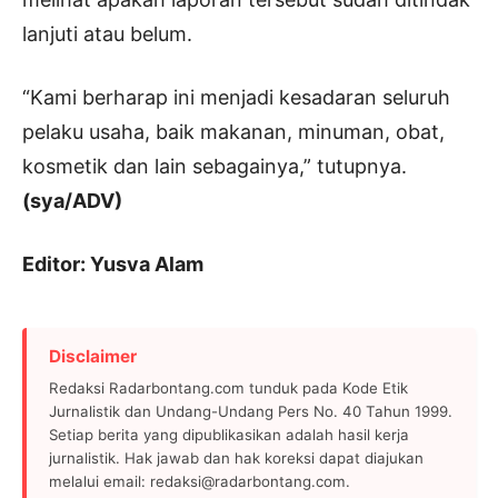
lanjuti atau belum.
“Kami berharap ini menjadi kesadaran seluruh
pelaku usaha, baik makanan, minuman, obat,
kosmetik dan lain sebagainya,” tutupnya.
(sya/ADV)
Editor: Yusva Alam
Disclaimer
Redaksi Radarbontang.com tunduk pada Kode Etik
Jurnalistik dan Undang-Undang Pers No. 40 Tahun 1999.
Setiap berita yang dipublikasikan adalah hasil kerja
jurnalistik. Hak jawab dan hak koreksi dapat diajukan
melalui email: redaksi@radarbontang.com.