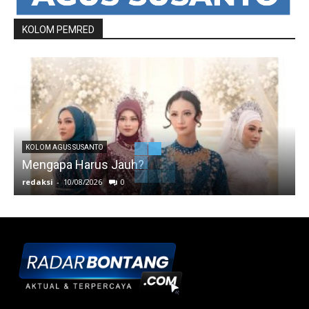
KOLOM PEMRED
KOLOM AGUS SUSANTO
Mengapa Harus Jauh?
J
redaksi
-
10/08/2026
0
r