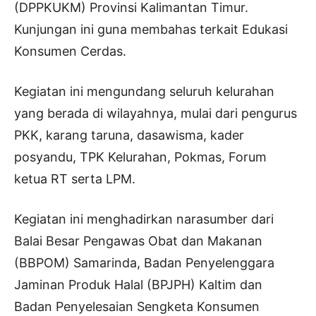
(DPPKUKM) Provinsi Kalimantan Timur.
Kunjungan ini guna membahas terkait Edukasi
Konsumen Cerdas.
Kegiatan ini mengundang seluruh kelurahan
yang berada di wilayahnya, mulai dari pengurus
PKK, karang taruna, dasawisma, kader
posyandu, TPK Kelurahan, Pokmas, Forum
ketua RT serta LPM.
Kegiatan ini menghadirkan narasumber dari
Balai Besar Pengawas Obat dan Makanan
(BBPOM) Samarinda, Badan Penyelenggara
Jaminan Produk Halal (BPJPH) Kaltim dan
Badan Penyelesaian Sengketa Konsumen