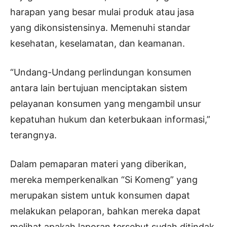
harapan yang besar mulai produk atau jasa
yang dikonsistensinya. Memenuhi standar
kesehatan, keselamatan, dan keamanan.
“Undang-Undang perlindungan konsumen
antara lain bertujuan menciptakan sistem
pelayanan konsumen yang mengambil unsur
kepatuhan hukum dan keterbukaan informasi,”
terangnya.
Dalam pemaparan materi yang diberikan,
mereka memperkenalkan “Si Komeng” yang
merupakan sistem untuk konsumen dapat
melakukan pelaporan, bahkan mereka dapat
melihat apakah laporan tersebut sudah ditindak