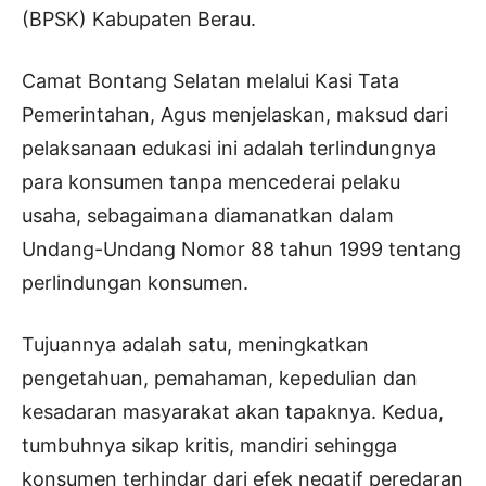
(BPSK) Kabupaten Berau.
Camat Bontang Selatan melalui Kasi Tata
Pemerintahan, Agus menjelaskan, maksud dari
pelaksanaan edukasi ini adalah terlindungnya
para konsumen tanpa mencederai pelaku
usaha, sebagaimana diamanatkan dalam
Undang-Undang Nomor 88 tahun 1999 tentang
perlindungan konsumen.
Tujuannya adalah satu, meningkatkan
pengetahuan, pemahaman, kepedulian dan
kesadaran masyarakat akan tapaknya. Kedua,
tumbuhnya sikap kritis, mandiri sehingga
konsumen terhindar dari efek negatif peredaran