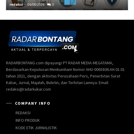
redaksi
-
06/08/2026
0
r
RADARBONTANG.com dipayungi PT RADAR MEDIA MEGATAMA,
Berdasarkan Keputusan Menkumham Nomor AHU-0065806.AH.01.01
tahun 2021, dengan aktivitas Perusahaan Pers, Penerbitan Surat
Kabar, Jurnal, Majalah, Buletin, dan Terbitan Lainnya. Email:
redaksi@radarkukar.com
COMPANY INFO
REDAKSI
INFO PRODUK
KODE ETIK JURNALISTIK