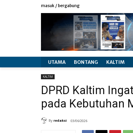
redaksi
info produk
masuk / bergabung
UTAMA
BONTANG
KALTIM
KALTIM
DPRD Kaltim Inga
pada Kebutuhan 
By
redaksi
03/06/2026