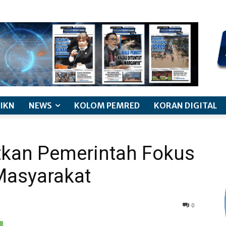
kode etik jurnalistik
pemberitaan anak
pedoman siber
discl
IKN
NEWS
KOLOM PEMRED
KORAN DIGITAL
tkan Pemerintah Fokus
Masyarakat
0