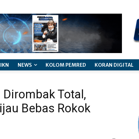
kode etik jurnalistik
pemberitaan anak
pedoman siber
discl
IKN
NEWS
KOLOM PEMRED
KORAN DIGITAL
 Dirombak Total,
ijau Bebas Rokok