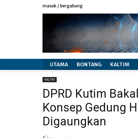
redaksi
info produk
masuk / bergabung
UTAMA
BONTANG
KALTIM
KALTIM
DPRD Kutim Bakal
Konsep Gedung H
Digaungkan