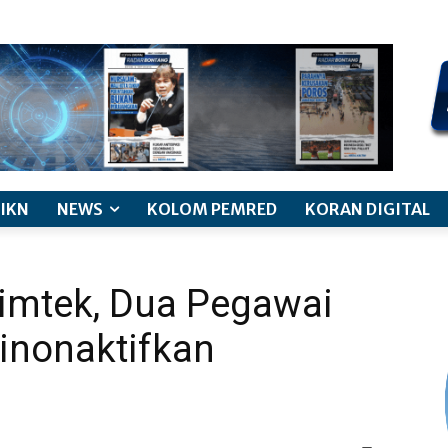
kode etik jurnalistik
pemberitaan anak
pedoman siber
discl
IKN
NEWS
KOLOM PEMRED
KORAN DIGITAL
imtek, Dua Pegawai
inonaktifkan