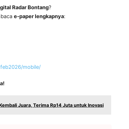
gital Radar Bontang
?
embaca
e-paper lengkapnya
:
7feb2026/mobile/
a!
embali Juara, Terima Rp14 Juta untuk Inovasi