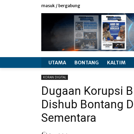
redaksi
info produk
masuk / bergabung
UTAMA
BONTANG
KALTIM
KORAN DIGITAL
Dugaan Korupsi B
Dishub Bontang D
Sementara