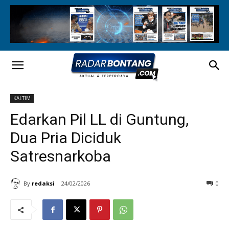
KALTIM
Edarkan Pil LL di Guntung,
Dua Pria Diciduk
Satresnarkoba
By
redaksi
24/02/2026
0