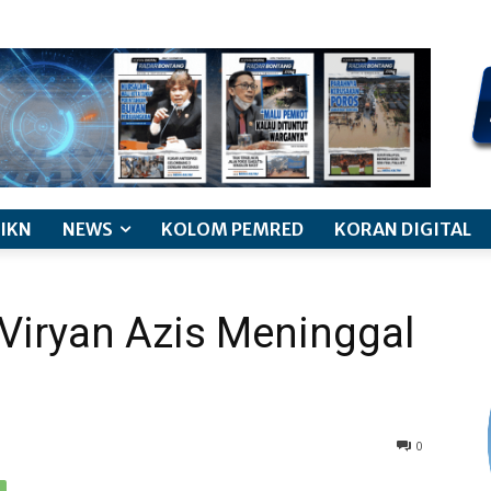
kode etik jurnalistik
pemberitaan anak
pedoman siber
discl
IKN
NEWS
KOLOM PEMRED
KORAN DIGITAL
Viryan Azis Meninggal
0