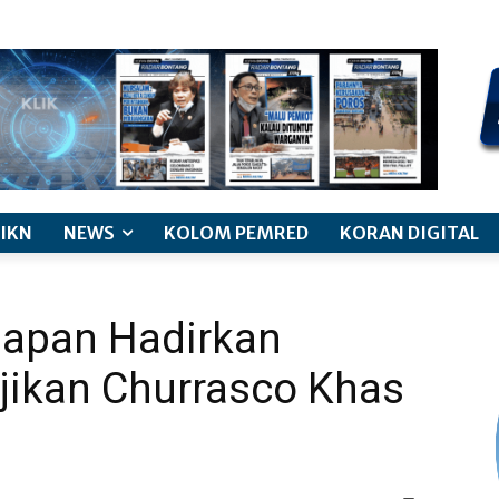
kode etik jurnalistik
pemberitaan anak
pedoman siber
discl
IKN
NEWS
KOLOM PEMRED
KORAN DIGITAL
papan Hadirkan
Sajikan Churrasco Khas