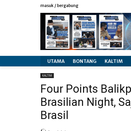
redaksi
info produk
masuk / bergabung
UTAMA
BONTANG
KALTIM
KALTIM
Four Points Balik
Brasilian Night, 
Brasil