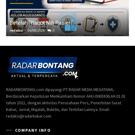
KOLOM AGUS SUSANTO
Setelah “Bacot Nih Pasien”
redaksi
-
06/08/2026
0
r
RADARBONTANG.com dipayungi PT RADAR MEDIA MEGATAMA,
Berdasarkan Keputusan Menkumham Nomor AHU-0065806.AH.01.01
tahun 2021, dengan aktivitas Perusahaan Pers, Penerbitan Surat
Kabar, Jurnal, Majalah, Buletin, dan Terbitan Lainnya. Email:
redaksi@radarkukar.com
COMPANY INFO