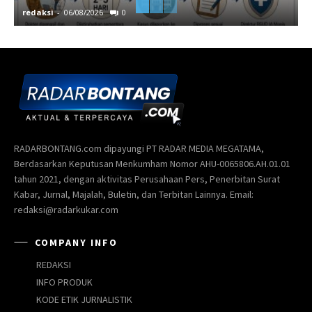
redaksi
-
06/08/2026
0
r
RADARBONTANG.com dipayungi PT RADAR MEDIA MEGATAMA,
Berdasarkan Keputusan Menkumham Nomor AHU-0065806.AH.01.01
tahun 2021, dengan aktivitas Perusahaan Pers, Penerbitan Surat
Kabar, Jurnal, Majalah, Buletin, dan Terbitan Lainnya. Email:
redaksi@radarkukar.com
COMPANY INFO
REDAKSI
INFO PRODUK
KODE ETIK JURNALISTIK