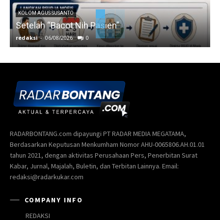
KOLOM AGUS SUSANTO
Setelah “Bacot Nih Pasien”
redaksi
-
06/08/2026
0
r
RADARBONTANG.com dipayungi PT RADAR MEDIA MEGATAMA,
Berdasarkan Keputusan Menkumham Nomor AHU-0065806.AH.01.01
tahun 2021, dengan aktivitas Perusahaan Pers, Penerbitan Surat
Kabar, Jurnal, Majalah, Buletin, dan Terbitan Lainnya. Email:
redaksi@radarkukar.com
COMPANY INFO
REDAKSI