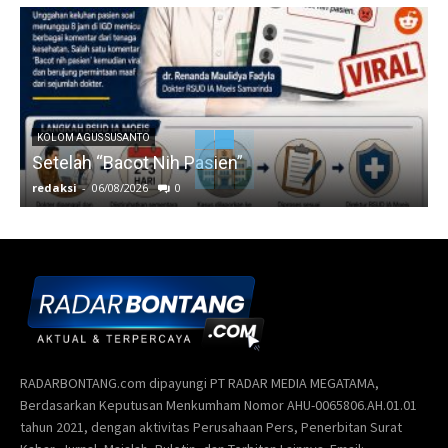
KOLOM AGUS SUSANTO
Setelah “Bacot Nih Pasien”
redaksi
-
06/08/2026
0
r
RADARBONTANG.com dipayungi PT RADAR MEDIA MEGATAMA,
Berdasarkan Keputusan Menkumham Nomor AHU-0065806.AH.01.01
tahun 2021, dengan aktivitas Perusahaan Pers, Penerbitan Surat