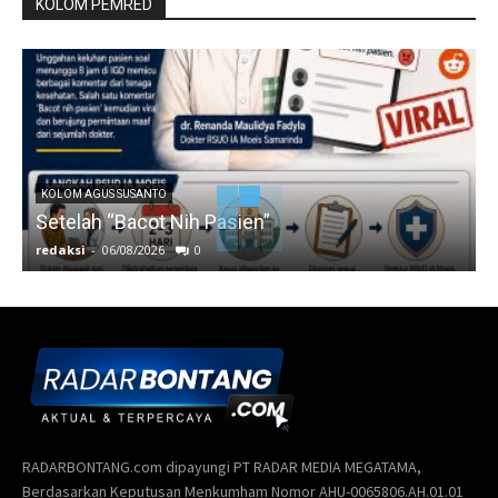
KOLOM PEMRED
KOLOM AGUS SUSANTO
Setelah “Bacot Nih Pasien”
redaksi
-
06/08/2026
0
r
RADARBONTANG.com dipayungi PT RADAR MEDIA MEGATAMA,
Berdasarkan Keputusan Menkumham Nomor AHU-0065806.AH.01.01