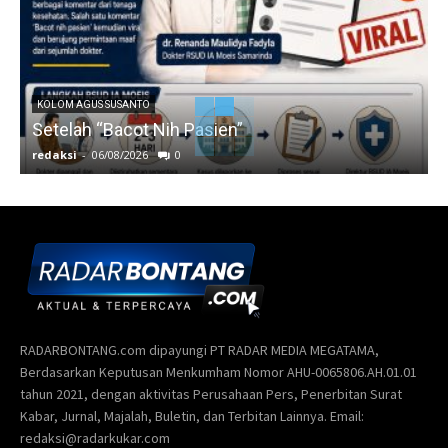
KOLOM AGUS SUSANTO
Setelah “Bacot Nih Pasien”
redaksi
-
06/08/2026
0
r
RADARBONTANG.com dipayungi PT RADAR MEDIA MEGATAMA,
Berdasarkan Keputusan Menkumham Nomor AHU-0065806.AH.01.01
tahun 2021, dengan aktivitas Perusahaan Pers, Penerbitan Surat
Kabar, Jurnal, Majalah, Buletin, dan Terbitan Lainnya. Email:
redaksi@radarkukar.com