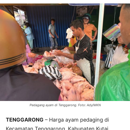
Pedagang ayam di Tenggarong. Foto: Ady/MKN
TENGGARONG
– Harga ayam pedaging di
Kecamatan Tenggarong, Kabupaten Kutai