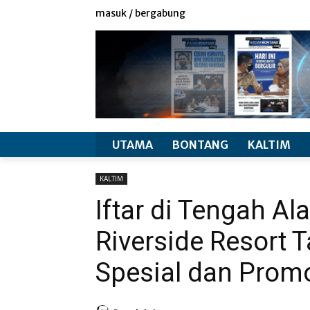
redaksi
info produk
masuk / bergabung
UTAMA
BONTANG
KALTIM
KALTIM
Iftar di Tengah A
Riverside Resort 
Spesial dan Pro