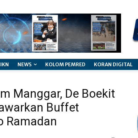
kode etik jurnalistik
pemberitaan anak
pedoman siber
discl
IKN
NEWS
KOLOM PEMRED
KORAN DIGITAL
lam Manggar, De Boekit
Tawarkan Buffet
mo Ramadan