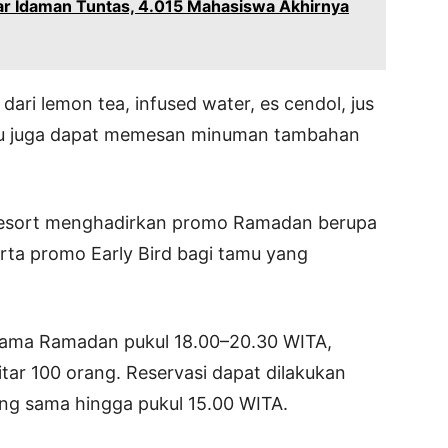
ar Idaman Tuntas, 4.015 Mahasiswa Akhirnya
ari lemon tea, infused water, es cendol, jus
amu juga dapat memesan minuman tambahan
e Resort menghadirkan promo Ramadan berupa
 serta promo Early Bird bagi tamu yang
selama Ramadan pukul 18.00–20.30 WITA,
itar 100 orang. Reservasi dapat dilakukan
ang sama hingga pukul 15.00 WITA.