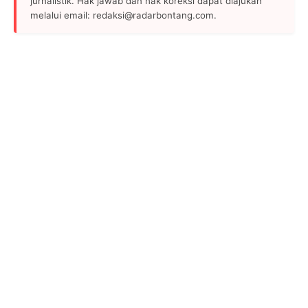
jurnalistik. Hak jawab dan hak koreksi dapat diajukan
melalui email: redaksi@radarbontang.com.