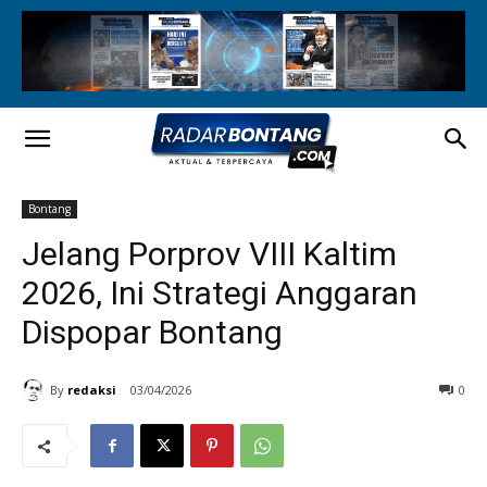
Bontang
Jelang Porprov VIII Kaltim
2026, Ini Strategi Anggaran
Dispopar Bontang
By
redaksi
03/04/2026
0