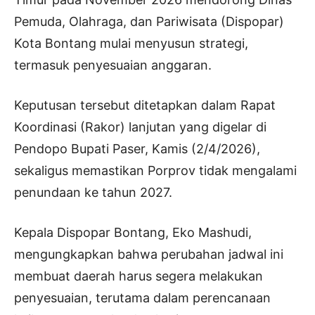
Pemuda, Olahraga, dan Pariwisata (Dispopar)
Kota Bontang mulai menyusun strategi,
termasuk penyesuaian anggaran.
Keputusan tersebut ditetapkan dalam Rapat
Koordinasi (Rakor) lanjutan yang digelar di
Pendopo Bupati Paser, Kamis (2/4/2026),
sekaligus memastikan Porprov tidak mengalami
penundaan ke tahun 2027.
Kepala Dispopar Bontang, Eko Mashudi,
mengungkapkan bahwa perubahan jadwal ini
membuat daerah harus segera melakukan
penyesuaian, terutama dalam perencanaan