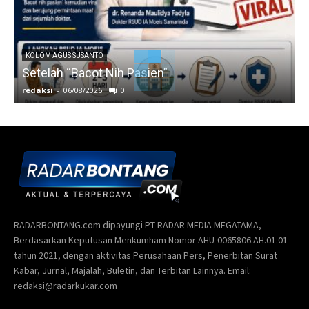
KOLOM AGUS SUSANTO
Setelah “Bacot Nih Pasien”
redaksi
-
06/08/2026
0
r
RADARBONTANG.com dipayungi PT RADAR MEDIA MEGATAMA,
Berdasarkan Keputusan Menkumham Nomor AHU-0065806.AH.01.01
tahun 2021, dengan aktivitas Perusahaan Pers, Penerbitan Surat
Kabar, Jurnal, Majalah, Buletin, dan Terbitan Lainnya. Email:
redaksi@radarkukar.com