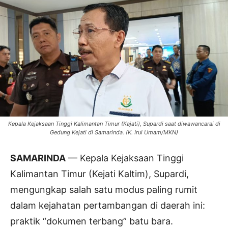
Kepala Kejaksaan Tinggi Kalimantan Timur (Kajati), Supardi saat diwawancarai di
Gedung Kejati di Samarinda. (K. Irul Umam/MKN)
SAMARINDA
— Kepala Kejaksaan Tinggi
Kalimantan Timur (Kejati Kaltim), Supardi,
mengungkap salah satu modus paling rumit
dalam kejahatan pertambangan di daerah ini:
praktik “dokumen terbang” batu bara.