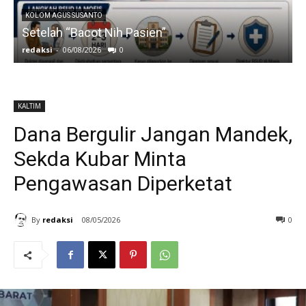
KOLOM AGUS SUSANTO
Setelah “Bacot Nih Pasien”
redaksi
-
06/08/2026
0
r